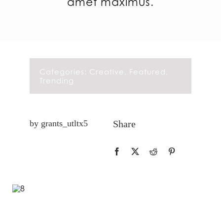
amet maximus.
Categories:
Creative
,
Featured
,
Trending
by grants_utltx5
Share