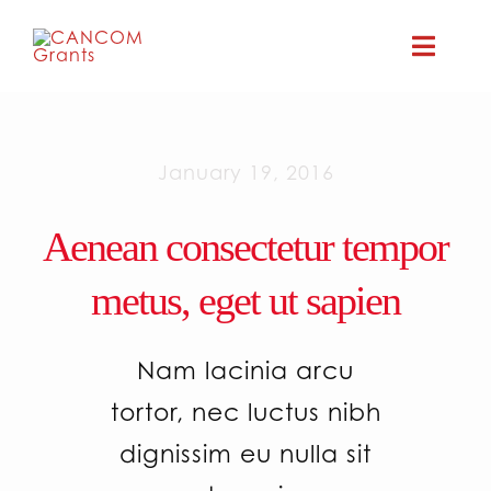
Skip
to
Toggle
content
Naviga
GRAN
January 19, 2016
CO
Aenean consectetur tempor
CA
metus, eget ut sapien
L
Nam lacinia arcu
tortor, nec luctus nibh
dignissim eu nulla sit